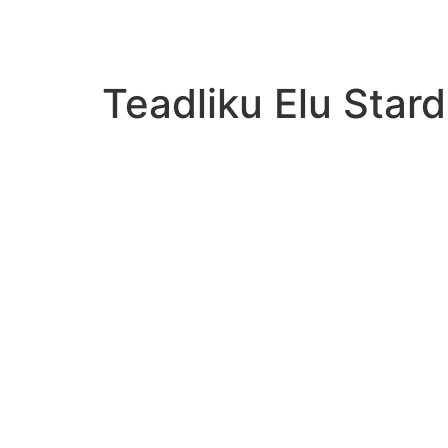
Skip
to
content
Teadliku Elu Star