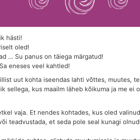
 hästi!
iselt oled!
̈ad … Su panus on täiega märgatud!
 Sa eneses veel kahtled!
millist uut kohta iseendas lahti võttes, muutes
k sellega, kus maailm läheb kõikuma ja me ei 
tkel vaja. Et nendes kohtades, kus oled valinu
õi teadvustada, et seda pole seal kunagi olnud