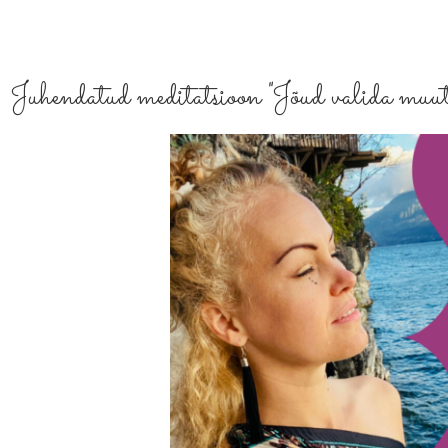
Juhendatud meditatsioon "Jõud valida muu