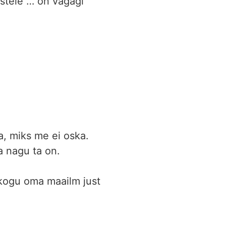
stele … on vägagi
a, miks me ei oska.
na nagu ta on.
a kogu oma maailm just