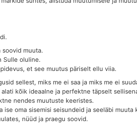
ik märkide suhtes, alistuda muutumisele ja muutu
di.
a soovid muuta.
 Sulle oluline.
epidevus, et see muutus päriselt ellu viia.
usid sellest, miks me ei saa ja miks me ei suud
 alati kõik ideaalne ja perfektne täpselt sellise
fektne nendes muutuste keeristes.
ida ise oma sisemisi seisundeid ja seeläbi muut
ulates, nüüd ja praegu soovid.