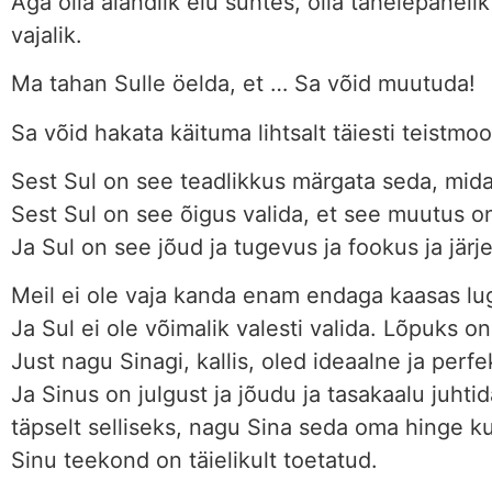
Aga olla alandlik elu suhtes, olla tähelepanel
vajalik.
Ma tahan Sulle öelda, et … Sa võid muutuda!
Sa võid hakata käituma lihtsalt täiesti teistmoo
Sest Sul on see teadlikkus märgata seda, mid
Sest Sul on see õigus valida, et see muutus on
Ja Sul on see jõud ja tugevus ja fookus ja järj
Meil ei ole vaja kanda enam endaga kaasas lug
Ja Sul ei ole võimalik valesti valida. Lõpuks on
Just nagu Sinagi, kallis, oled ideaalne ja per
Ja Sinus on julgust ja jõudu ja tasakaalu juht
täpselt selliseks, nagu Sina seda oma hinge ku
Sinu teekond on täielikult toetatud.