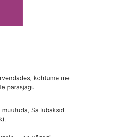
, tervendades, kohtume me
ole parasjagu
d muutuda, Sa lubaksid
ki.