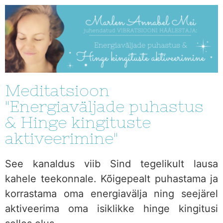
Meditatsioon
"Energiaväljade puhastus
& Hinge kingituste
aktiveerimine"
See kanaldus viib Sind tegelikult lausa
kahele teekonnale. Kõigepealt puhastama ja
korrastama oma energiavälja ning seejärel
aktiveerima oma isiklikke hinge kingitusi