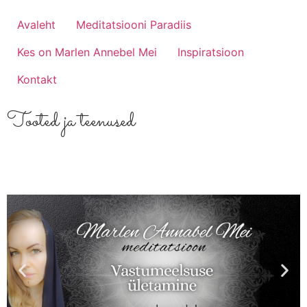
Avaleht
Meditatsiooni Paradiis
Kes on Marlen Annebel Mei
Inspiratsioon
Kontakt
Tooted ja teenused