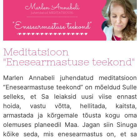
Meditatsioon
"Enesearmastuse teekond"
Marlen Annabeli juhendatud meditatsioon
“Enesearmastuse teekond” on mõeldud Sulle
selleks, et Sa leiaksid uusi viise ennast
hoida, vastu võtta, hellitada, kaitsta,
armastada ja kõrgemale tõusta kogu oma
olemuses planeedil Maa. Jagan siin Sinuga
kõike seda, mis enesearmastus on, et sa