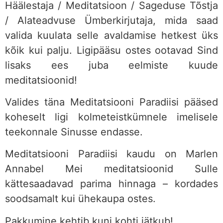
Häälestaja / Meditatsioon / Sageduse Tõstja
/ Alateadvuse Ümberkirjutaja, mida saad
valida kuulata selle avaldamise hetkest üks
kõik kui palju. Ligipääsu ostes ootavad Sind
lisaks ees juba eelmiste kuude
meditatsioonid!
Valides täna Meditatsiooni Paradiisi pääsed
koheselt ligi kolmeteistkümnele imelisele
teekonnale Sinusse endasse.
Meditatsiooni Paradiisi kaudu on Marlen
Annabel Mei meditatsioonid Sulle
kättesaadavad parima hinnaga – kordades
soodsamalt kui ühekaupa ostes.
Pakkumine kehtib kuni kohti jätkub!