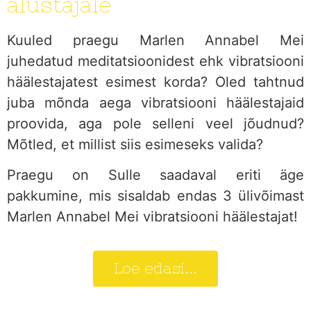
alustajale
Kuuled praegu Marlen Annabel Mei
juhedatud meditatsioonidest ehk vibratsiooni
häälestajatest esimest korda? Oled tahtnud
juba mõnda aega vibratsiooni häälestajaid
proovida, aga pole selleni veel jõudnud?
Mõtled, et millist siis esimeseks valida?
Praegu on Sulle saadaval eriti äge
pakkumine, mis sisaldab endas 3 ülivõimast
Marlen Annabel Mei vibratsiooni häälestajat!
Loe edasi...