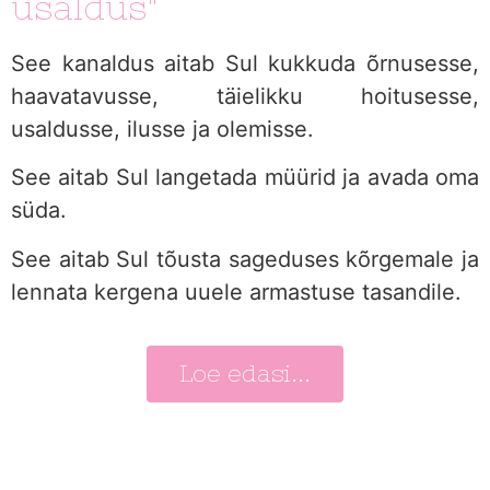
usaldus"
See kanaldus aitab Sul kukkuda õrnusesse,
haavatavusse, täielikku hoitusesse,
usaldusse, ilusse ja olemisse.
See aitab Sul langetada müürid ja avada oma
süda.
See aitab Sul tõusta sageduses kõrgemale ja
lennata kergena uuele armastuse tasandile.
Loe edasi...