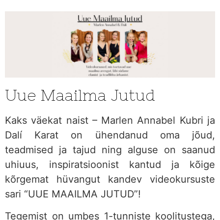
Uue Maailma Jutud
Kaks väekat naist – Marlen Annabel Kubri ja
Dalí Karat on ühendanud oma jõud,
teadmised ja tajud ning alguse on saanud
uhiuus, inspiratsioonist kantud ja kõige
kõrgemat hüvangut kandev videokursuste
sari “UUE MAAILMA JUTUD”!
Tegemist on umbes 1-tunniste koolitustega,