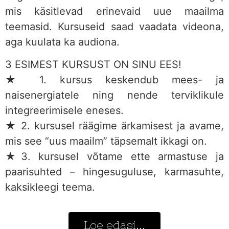
mis käsitlevad erinevaid uue maailma
teemasid. Kursuseid saad vaadata videona,
aga kuulata ka audiona.
3 ESIMEST KURSUST ON SINU EES!
★ 1. kursus keskendub mees- ja
naisenergiatele ning nende terviklikule
integreerimisele eneses.
★ 2. kursusel räägime ärkamisest ja avame,
mis see “uus maailm” täpsemalt ikkagi on.
★3. kursusel võtame ette armastuse ja
paarisuhted – hingesuguluse, karmasuhte,
kaksikleegi teema.
Loe edasi...