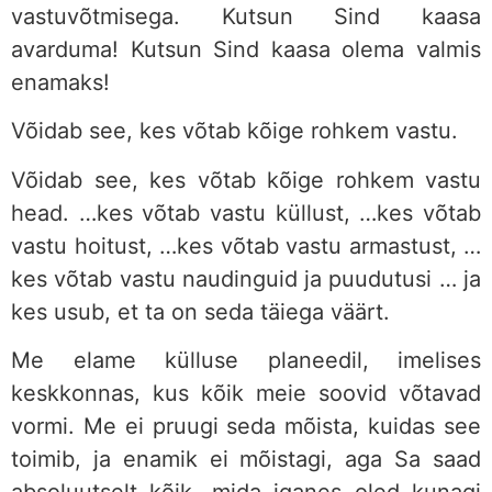
vastuvõtmisega. Kutsun Sind kaasa
avarduma! Kutsun Sind kaasa olema valmis
enamaks!
Võidab see, kes võtab kõige rohkem vastu.
Võidab see, kes võtab kõige rohkem vastu
head. …kes võtab vastu küllust, …kes võtab
vastu hoitust, …kes võtab vastu armastust, …
kes võtab vastu naudinguid ja puudutusi … ja
kes usub, et ta on seda täiega väärt.
Me elame külluse planeedil, imelises
keskkonnas, kus kõik meie soovid võtavad
vormi. Me ei pruugi seda mõista, kuidas see
toimib, ja enamik ei mõistagi, aga Sa saad
absoluutselt kõik, mida iganes oled kunagi