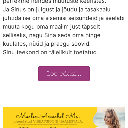
perfektne nendes muutuste keeristes.
Ja Sinus on julgust ja jõudu ja tasakaalu
juhtida ise oma sisemisi seisundeid ja seeläbi
muuta kogu oma maailm just täpselt
selliseks, nagu Sina seda oma hinge
kuulates, nüüd ja praegu soovid.
Sinu teekond on täielikult toetatud.
Loe edasi...