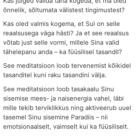
Kas julged valida täna kogeda, et ma oled
õnnelik, sõltumata välistest tingimustest?
Kas oled valmis kogema, et Sul on selle
reaalsusega väga hästi? Ja et see reaalsus
võtab just selle vormi, millele Sina valid
tähelepanu anda – ka füüsilisel tasandil?
See meditatsioon loob tervenemist kõikidel
tasanditel kuni raku tasandini välja.
See meditatsioon loob tasakaalu Sinu
sisemise mees- ja naisenergia vahel, läbi
mille tekib terviklikkus ning aktiveerub uuel
tasemel Sinu sisemine Paradiis – nii
emotsionaalselt, vaimselt kui ka füüsiliselt.