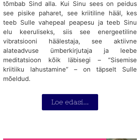
tõmbab Sind alla. Kui Sinu sees on peidus
see pisike paharet, see kriitiline hääl, kes
teeb Sulle vahepeal peapesu ja teeb Sinu
elu keeruliseks, siis see energeetiline
vibratsiooni häälestaja, see aktiivne
alateadvuse ümberkirjutaja ja leebe
meditatsioon kõik läbisegi – “Sisemise
kriitiiku lahustamine” – on täpselt Sulle
mõeldud.
Loe edasi...