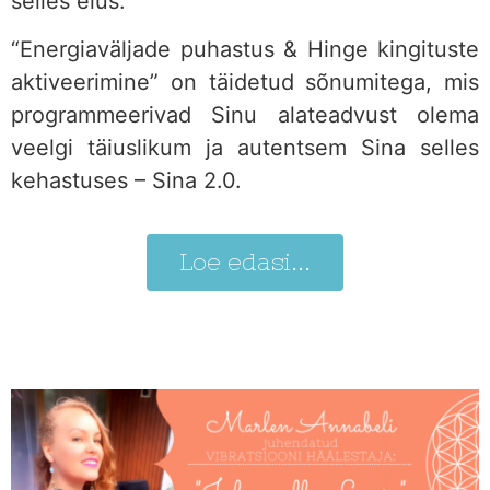
selles elus.
“Energiaväljade puhastus & Hinge kingituste
aktiveerimine” on täidetud sõnumitega, mis
programmeerivad Sinu alateadvust olema
veelgi täiuslikum ja autentsem Sina selles
kehastuses – Sina 2.0.
Loe edasi...