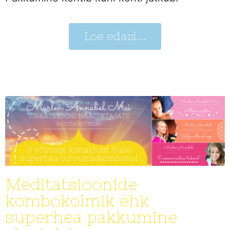
Loe edasi...
Meditatsioonide
kombokolmik ehk
superhea pakkumine